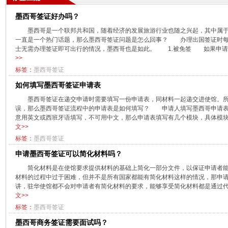
墨西哥签证好办吗？
​墨西哥是一个联邦共和国，随着经济的发展旅游行业也随之兴起，其中属
一直是一个热门话题，那么墨西哥签证问题是怎么回事？ 办理出国签证时每
士无需办理签证即可出行的情况，墨西哥也是如此。 1.被免签 如果申请人
>>
标签：
墨西哥签证
如何填写墨西哥签证申请表
​墨西哥签证在递交申请时需要填写一份申请表，同材料一起递交进使馆。
误，那么墨西哥签证流程中的申请表是如何填写？ 申请人填写墨西哥申请表
意用英文或西班牙语填写，不可用中文，那么申请表填写有几个模块，具体模块需
文>>
标签：
墨西哥签证
申请墨西哥签证可以简化材料吗？
​简化材料是在使馆要求提供材料的基础上简化一部分文件，以保证申请者
材料的过程中过于困难，但并不是所有国家都能有简化材料这样的情况，那申
讲，驻华使馆都不会对申请者有简化材料的要求，能够享受简化材料都是通过代办
文>>
标签：
墨西哥签证
墨西哥商务签证需要面试吗？