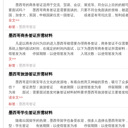
墨西哥的商务签证适用于交流、贸易、会议、展览等。符合以上目的的都
要面试吗？ 墨西哥商务签证是需要面谈的。只要不符合免面谈的资格，都是
国，加拿大，英国，申根国家任意一国签证。 或者是有哥伦比亚，智利或者秘
全文>>
标签：
墨西哥签证
墨西哥商务签证所需材料
​凡是以商务访问为目的进入墨西哥都需要办理商务签证，商务签证不仅需
系统上预约面试时间，在规定的时间内面试，以下为墨西哥商务签证所需材
馆签发为准 停留期限：以使馆签发为准 入境次数：以使馆签发为准 面试
文>>
标签：
墨西哥签证
墨西哥旅游签证所需材料
墨西哥是印第安等古文化的发源地，有着自然而又神秘的景色，吸引了众
些？ 签证类型：旅游签证 有效期限：以使馆签发为准 停留期限：根
为准 面试：需要面试签发对象签证材料材料要求墨西哥旅游签证主要签发给以
读全文>>
标签：
墨西哥签证
墨西哥学生签证所需材料
​随着出国留学的热潮，墨西哥留学也备受欢迎，很多人选择去墨西哥留
型：学生签证 有效期限：以使馆签发为准 停留期限：以使馆签发为准