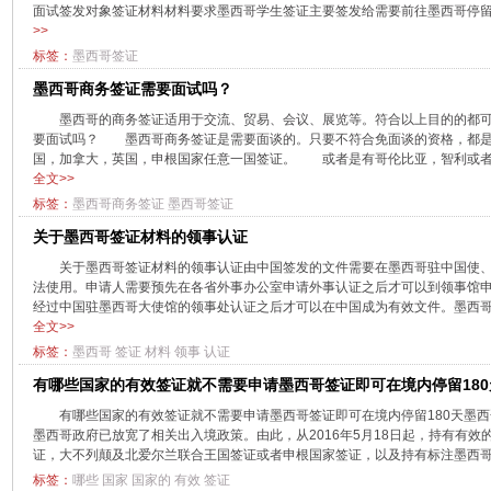
面试签发对象签证材料材料要求墨西哥学生签证主要签发给需要前往墨西哥停留不超
>>
标签：
墨西哥签证
墨西哥商务签证需要面试吗？
墨西哥的商务签证适用于交流、贸易、会议、展览等。符合以上目的的都
要面试吗？ 墨西哥商务签证是需要面谈的。只要不符合免面谈的资格，都是
国，加拿大，英国，申根国家任意一国签证。 或者是有哥伦比亚，智利或者秘
全文>>
标签：
墨西哥商务签证
墨西哥签证
关于墨西哥签证材料的领事认证
关于墨西哥签证材料的领事认证由中国签发的文件需要在墨西哥驻中国使
法使用。申请人需要预先在各省外事办公室申请外事认证之后才可以到领事馆
经过中国驻墨西哥大使馆的领事处认证之后才可以在中国成为有效文件。墨西哥驻
全文>>
标签：
墨西哥
签证
材料
领事
认证
有哪些国家的有效签证就不需要申请墨西哥签证即可在境内停留180
有哪些国家的有效签证就不需要申请墨西哥签证即可在境内停留180天墨
墨西哥政府已放宽了相关出入境政策。由此，从2016年5月18日起，持有有
证，大不列颠及北爱尔兰联合王国签证或者申根国家签证，以及持有标注墨西哥的AP
标签：
哪些
国家
国家的
有效
签证