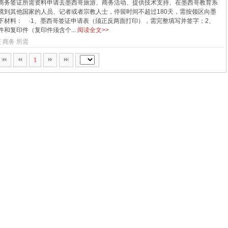
商务签证所需资料申请去墨西哥旅游、商务活动、提供技术支持、在墨西哥教育系
境到其他国家的人员、记者或者宗教人士，停留时间不超过180天，需按领区向墨
下材料： ·1、墨西哥签证申请表（须正反两面打印），需完整填写并签字；2、
和复印件（复印件须含个...
阅读全文>>
证
商务
所需
1